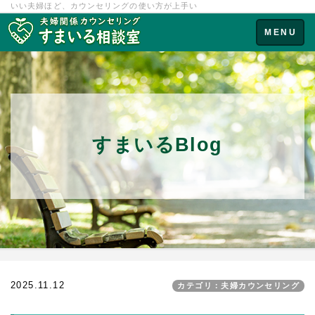
いい夫婦ほど、カウンセリングの使い方が上手い
Toggle
MENU
navigation
すまいるBlog
2025.11.12
カテゴリ：夫婦カウンセリング