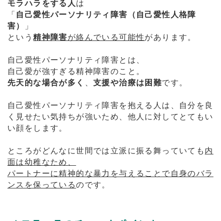
モラハラをする人
は
「
自己愛性パーソナリティ障害（自己愛性人格障
害）
」
という
精神障害
が絡んでいる可能性
があります。
自己愛性パーソナリティ障害とは、
自己愛が強すぎる精神障害のこと。
先天的な場合が多く
、
支援や治療は困難
です。
自己愛性パーソナリティ障害を抱える人は、自分を良
く見せたい気持ちが強いため、他人に対してとてもい
い顔をします。
ところがどんなに世間では立派に振る舞っていても
内
面は幼稚なため、
パートナーに精神的な暴力を与えることで自身のバラ
ンスを保っている
のです。