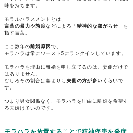
味を持ちます。
モラルハラスメントとは、
言葉の暴力
や
態度
などによる「
精神的な嫌がらせ
」を
指す言葉。
ここ数年の
離婚原因
で、
モラハラは常にワースト5にランクインしています。
モラハラを理由に離婚を申し立てる
のは、妻側だけで
はありません。
むしろその割合は妻よりも
夫側の方が多いくらい
で
す。
つまり男女関係なく、モラハラを理由に離婚を希望す
る夫婦は多いのです。
モラハラを放置することで精神疾患を発症