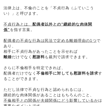
法律上は、不倫のことを「不貞行為（ふていこう
い）」と呼びます。
不貞行為とは、
配偶者以外との“継続的な肉体関
係”
を指す言葉。
配偶者の不貞な行為は民法で定める離婚理由の1つ
で
あり、
相手に不貞行為があったことを示せれば
離婚
だけでなく
慰謝料
も裁判で請求できます。
さらに不倫相手を特定できれば、
配偶者だけでなく
不倫相手に対しても慰謝料を請求
す
ることができます。
ただし法律で不貞な行為と認められるには、
継続的な肉体関係があることはもちろんのこと、
不倫相手との関係が夫婦関係にどう影響しているか
は
重要なポイントです。