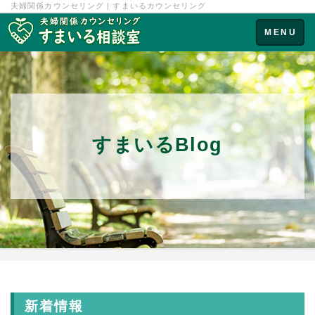
夫婦関係カウンセリング | すまいるカウンセリング
Toggle
MENU
navigation
すまいるBlog
新着情報