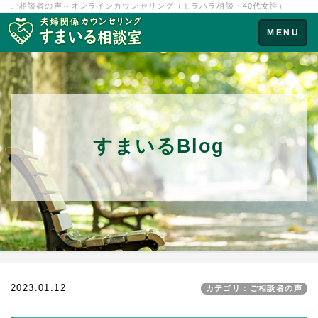
ご相談者の声～オンラインカウンセリング（モラハラ相談・40代女性）
Toggle
MENU
navigation
すまいるBlog
2023.01.12
カテゴリ：ご相談者の声